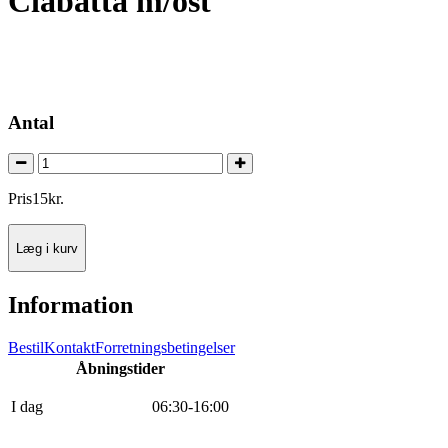
Ciabatta m/ost
Antal
Pris
15
kr.
Læg i kurv
Information
Bestil
Kontakt
Forretningsbetingelser
Åbningstider
I dag
0
6
:
30
-
16
:
0
0