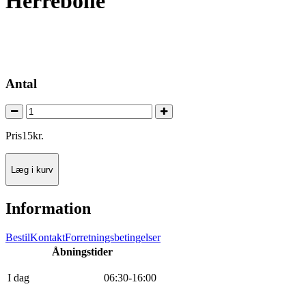
Herrebolle
Antal
Pris
15
kr.
Læg i kurv
Information
Bestil
Kontakt
Forretningsbetingelser
Åbningstider
I dag
0
6
:
30
-
16
:
0
0