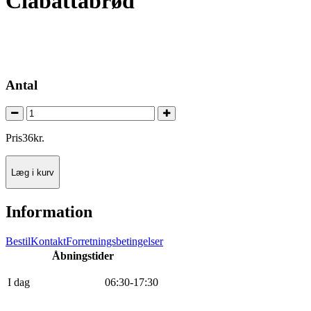
Ciabattabrød
Antal
Pris
36
kr.
Læg i kurv
Information
Bestil
Kontakt
Forretningsbetingelser
Åbningstider
I dag
0
6
:
30
-
17
:
30