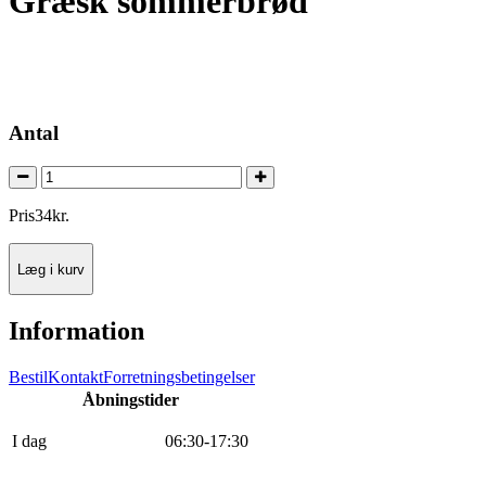
Græsk sommerbrød
Antal
Pris
34
kr.
Læg i kurv
Information
Bestil
Kontakt
Forretningsbetingelser
Åbningstider
I dag
0
6
:
30
-
17
:
30