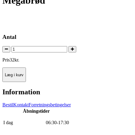
Megabrød
Antal
Pris
32
kr.
Læg i kurv
Information
Bestil
Kontakt
Forretningsbetingelser
Åbningstider
I dag
0
6
:
30
-
17
:
30