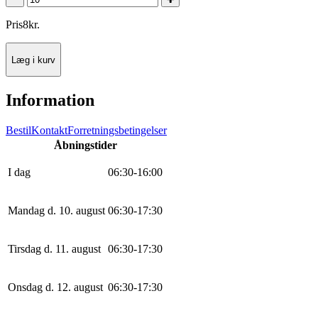
Pris
8
kr.
Læg i kurv
Information
Bestil
Kontakt
Forretningsbetingelser
Åbningstider
I dag
0
6
:
30
-
16
:
0
0
Mandag d. 10. august
0
6
:
30
-
17
:
30
Tirsdag d. 11. august
0
6
:
30
-
17
:
30
Onsdag d. 12. august
0
6
:
30
-
17
:
30