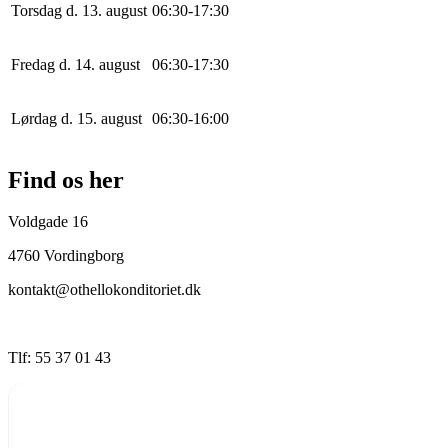
Torsdag d. 13. august
0
6
:
30
-
17
:
30
Fredag d. 14. august
0
6
:
30
-
17
:
30
Lørdag d. 15. august
0
6
:
30
-
16
:
0
0
Find os her
Voldgade 16
4760 Vordingborg
kontakt@othellokonditoriet.dk
Tlf: 55 37 01 43