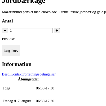
Jordbærkage
Mazarinbund penslet med chokolade. Creme, friske jordbær og gele 
Antal
Pris
35
kr.
Læg i kurv
Information
Bestil
Kontakt
Forretningsbetingelser
Åbningstider
I dag
0
6
:
30
-
17
:
30
Fredag d. 7. august
0
6
:
30
-
17
:
30