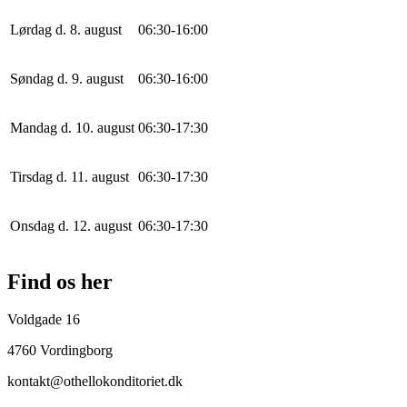
Lørdag d. 8. august
0
6
:
30
-
16
:
0
0
Søndag d. 9. august
0
6
:
30
-
16
:
0
0
Mandag d. 10. august
0
6
:
30
-
17
:
30
Tirsdag d. 11. august
0
6
:
30
-
17
:
30
Onsdag d. 12. august
0
6
:
30
-
17
:
30
Find os her
Voldgade 16
4760 Vordingborg
kontakt@othellokonditoriet.dk