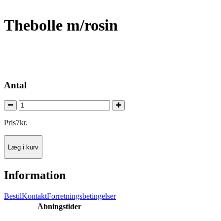
Thebolle m/rosin
Antal
Pris
7
kr.
Læg i kurv
Information
Bestil
Kontakt
Forretningsbetingelser
Åbningstider